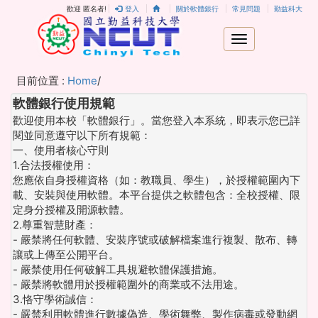
歡迎 匿名者!
登入
關於軟體銀行
常見問題
勤益科大
目前位置 :
Home
/
軟體銀行使用規範
歡迎使用本校「軟體銀行」。當您登入本系統，即表示您已詳
閱並同意遵守以下所有規範：
一、使用者核心守則
1.合法授權使用：
您應依自身授權資格（如：教職員、學生），於授權範圍內下
載、安裝與使用軟體。本平台提供之軟體包含：全校授權、限
定身分授權及開源軟體。
2.尊重智慧財產：
- 嚴禁將任何軟體、安裝序號或破解檔案進行複製、散布、轉
讓或上傳至公開平台。
- 嚴禁使用任何破解工具規避軟體保護措施。
- 嚴禁將軟體用於授權範圍外的商業或不法用途。
3.恪守學術誠信：
- 嚴禁利用軟體進行數據偽造、學術舞弊、製作病毒或發動網